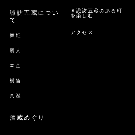
＃諏訪五蔵のある町
諏訪五蔵につい
を楽しむ
て
アクセス
舞姫
麗人
本金
横笛
真澄
酒蔵めぐり