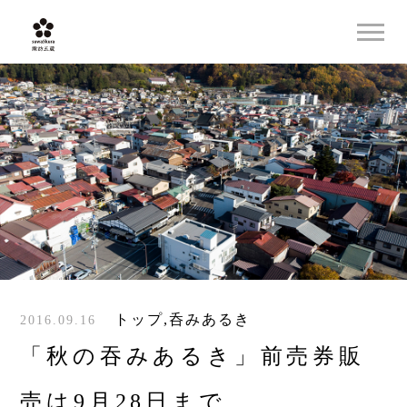
トップ
,
呑みあるき
2016.09.16
「秋の吞みあるき」前売券販
売は9月28日まで