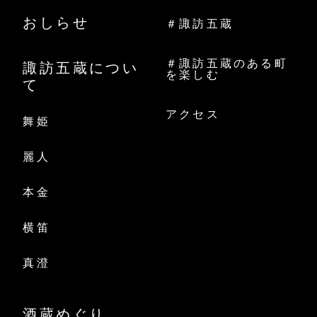
おしらせ
＃諏訪五蔵
＃諏訪五蔵のある町
諏訪五蔵につい
を楽しむ
て
アクセス
舞姫
麗人
本金
横笛
真澄
酒蔵めぐり