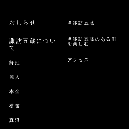
おしらせ
＃諏訪五蔵
＃諏訪五蔵のある町
諏訪五蔵につい
を楽しむ
て
アクセス
舞姫
麗人
本金
横笛
真澄