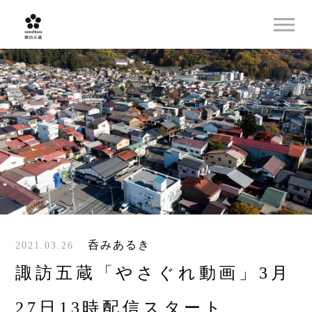
呑みあるき
2021.03.26
諏訪五蔵「やさぐれ動画」3月
27日13時配信スタート