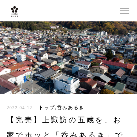
トップ
,
呑みあるき
2022.04.12
【完売】上諏訪の五蔵を、お
家でホッと「呑みあるき」で