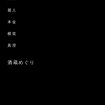
麗人
本金
横笛
真澄
酒蔵めぐり