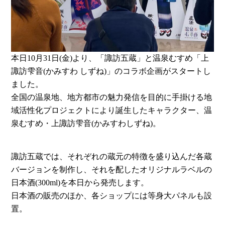
本日10月31日(金)より、「諏訪五蔵」と温泉むすめ「上
諏訪雫音(かみすわ しずね)」のコラボ企画がスタートし
ました。
全国の温泉地、地方都市の魅力発信を目的に手掛ける地
域活性化プロジェクトにより誕生したキャラクター、温
泉むすめ・上諏訪雫音(かみすわしずね)。
諏訪五蔵では、それぞれの蔵元の特徴を盛り込んだ各蔵
バージョンを制作し、それを配したオリジナルラベルの
日本酒(300ml)を本日から発売します。
日本酒の販売のほか、各ショップには等身大パネルも設
置。