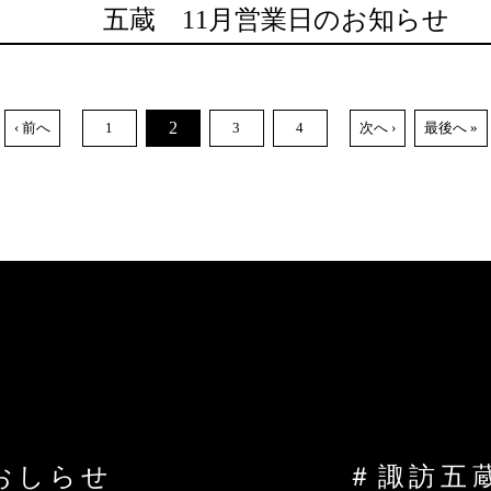
五蔵 11月営業日のお知らせ
2
‹ 前へ
1
3
4
次へ ›
最後へ »
おしらせ
＃諏訪五