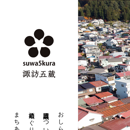
酒蔵めぐり
諏訪五蔵について
おしらせ