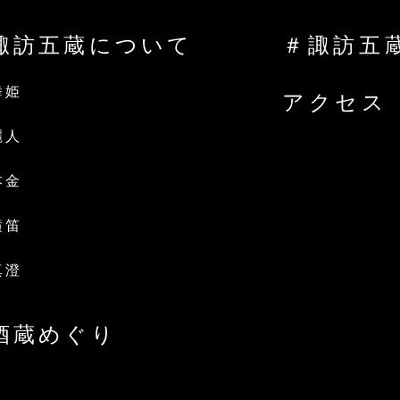
諏訪五蔵について
＃諏訪五
舞姫
アクセス
麗人
本金
横笛
真澄
酒蔵めぐり